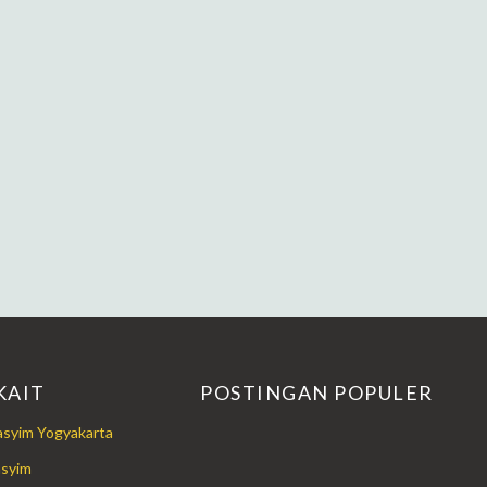
KAIT
POSTINGAN POPULER
asyim Yogyakarta
syim